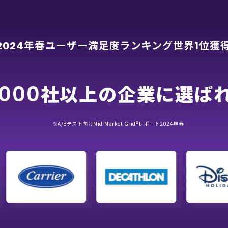
年春ユーザー満足度ランキング世界
位獲
2024
1
,000
社
以上の企業に選ば
※A/Bテスト向けMid-Market Grid®レポート2024年春