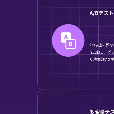
A/Bテスト
2つ以上の異な
を比較し、ど
り効果的かを
多変量テ