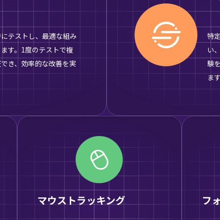
時にテストし、最適な組み
特
ます。1度のテストで複
い
証でき、効率的な改善を実
験
ま
マウストラッキング
フ