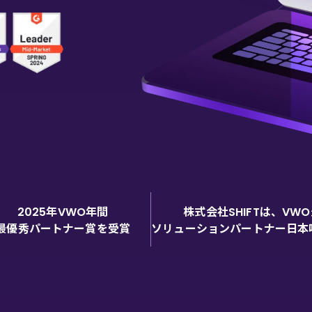
年
年間
株式会社
は、
2025
VWO
SHIFT
VWO
最優秀パートナー賞を受賞
ソリューションパートナー日本