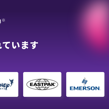
※
得
れています