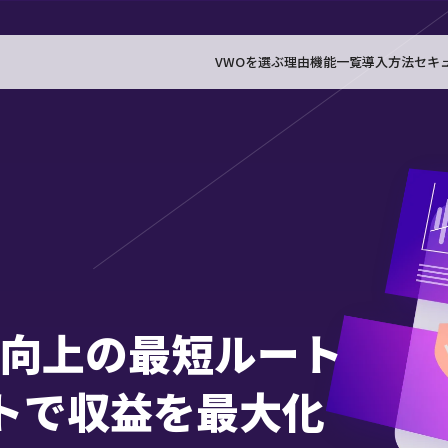
VWOを選ぶ理由
機能一覧
導入方法
セキ
向上の
最短ルート
トで
収益を最大化