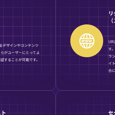
リ
（
UR
るデザインやコンテンツ
す
ちらがユーザーにとってよ
ラ
検証することが可能です。
イ
合
スト
セ